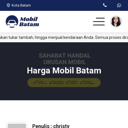
Kota Batam
n tukar tambah, hingga menjual kendaraan Anda. Semua proses dira
Beranda
Passenger
Harga Mobil Batam
Commercial
Jual Kendaraan
Artikel
Penulis : christy