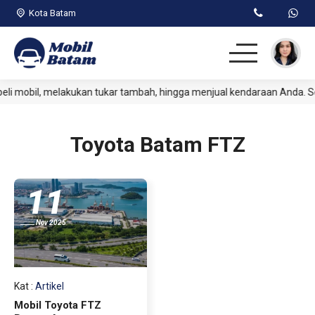
Kota Batam
 mobil, melakukan tukar tambah, hingga menjual kendaraan Anda. Se
Beranda
Passenger
Toyota Batam FTZ
Commercial
11
Jual Kendaraan
Nov 2025
Artikel
Kat
:
Artikel
Mobil Toyota FTZ