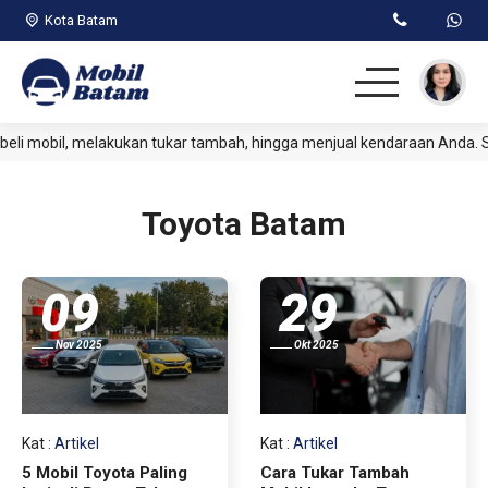
Kota Batam
 mobil, melakukan tukar tambah, hingga menjual kendaraan Anda. Se
Beranda
Passenger
Toyota Batam
Commercial
09
29
Jual Kendaraan
Nov 2025
Okt 2025
Artikel
Kat
:
Artikel
Kat
:
Artikel
5 Mobil Toyota Paling
Cara Tukar Tambah