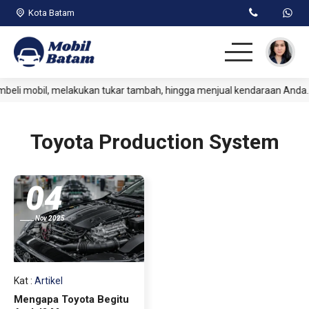
Kota Batam
i mobil, melakukan tukar tambah, hingga menjual kendaraan Anda. S
Beranda
Passenger
Toyota Production System
Commercial
04
Jual Kendaraan
Nov 2025
Artikel
Kat
:
Artikel
Mengapa Toyota Begitu