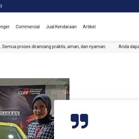
3
enger
Commercial
Jual Kendaraan
Artikel
ua proses dirancang praktis, aman, dan nyaman.
Anda dapat de