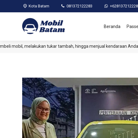
Kota Batam
081372122283
+628137212228
Beranda
Pass
mobil, melakukan tukar tambah, hingga menjual kendaraan Anda. Sem