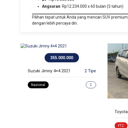
Angsuran
: Rp12.234.000 x 60 bulan (5 tahun)
Pilihan tepat untuk Anda yang mencari SUV premium 
dengan lebih percaya diri.
355.000.000
 Tipe
Suzuki Jimny 4×4 2021
2 Tipe
Nasional
FTZ