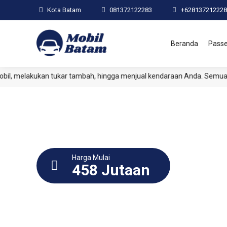
Kota Batam
081372122283
+628137212228
Beranda
Pass
kan tukar tambah, hingga menjual kendaraan Anda. Semua proses dir
Harga Mulai
458 Jutaan