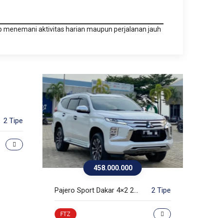
p menemani aktivitas harian maupun perjalanan jauh
2 Tipe
BMW 
Nas
458.000.000
Pajero Sport Dakar 4×2 2022
2 Tipe
FTZ