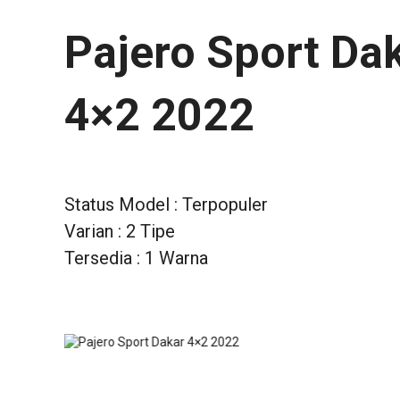
Pajero Sport Da
4×2 2022
Status Model : Terpopuler
Varian : 2 Tipe
Tersedia : 1 Warna
1
2