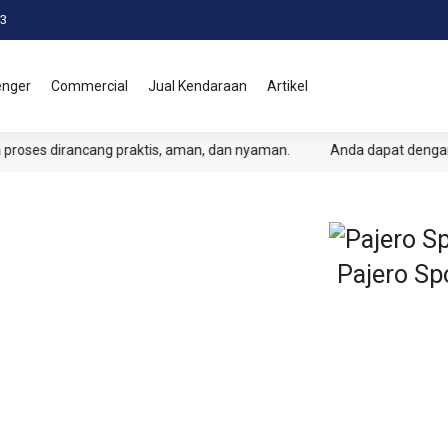
3
enger
Commercial
Jual Kendaraan
Artikel
ancang praktis, aman, dan nyaman.
Anda dapat dengan mudah me
Pajero Sp