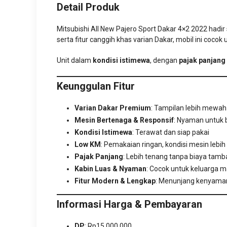
Detail Produk
Mitsubishi All New Pajero Sport Dakar 4×2 2022 ha
serta fitur canggih khas varian Dakar, mobil ini coco
Unit dalam
kondisi istimewa
, dengan
pajak panjang
Keunggulan Fitur
Varian Dakar Premium
: Tampilan lebih mewah
Mesin Bertenaga & Responsif
: Nyaman untuk b
Kondisi Istimewa
: Terawat dan siap pakai
Low KM
: Pemakaian ringan, kondisi mesin lebih
Pajak Panjang
: Lebih tenang tanpa biaya tam
Kabin Luas & Nyaman
: Cocok untuk keluarga m
Fitur Modern & Lengkap
: Menunjang kenyama
Informasi Harga & Pembayaran
DP
: Rp15.000.000