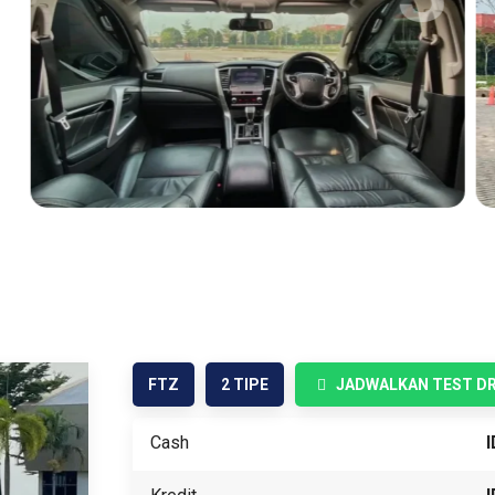
FTZ
2 TIPE
JADWALKAN TEST DR
Cash
I