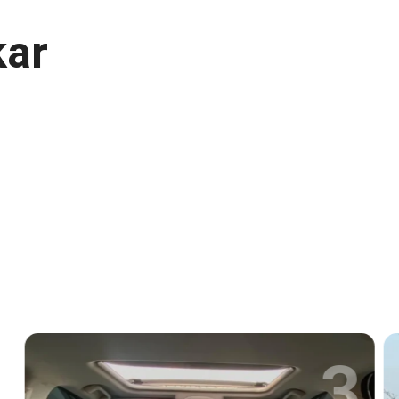
kar
3